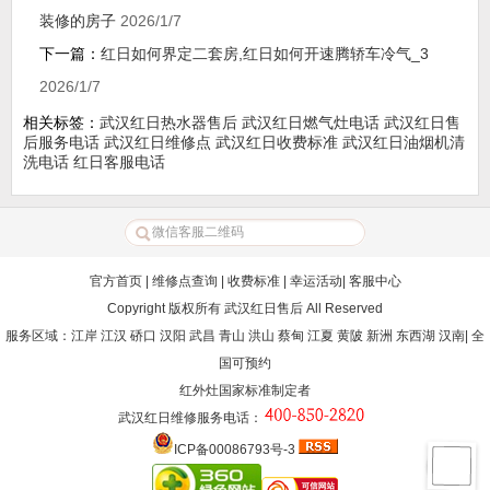
装修的房子
2026/1/7
下一篇：
红日如何界定二套房,红日如何开速腾轿车冷气_3
2026/1/7
相关标签：
武汉红日热水器售后
武汉红日燃气灶电话
武汉红日售
后服务电话
武汉红日维修点
武汉红日收费标准
武汉红日油烟机清
洗电话
红日客服电话
官方首页
|
维修点查询
|
收费标准
|
幸运活动
|
客服中心
Copyright 版权所有
武汉红日售后
All Reserved
服务区域：江岸 江汉 硚口 汉阳 武昌 青山 洪山 蔡甸 江夏 黄陂 新洲 东西湖 汉南| 全
国可预约
红外灶国家标准制定者
武汉红日维修服务电话
：
ICP备00086793号-3