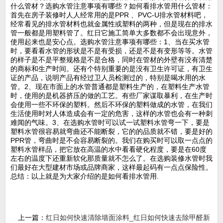
什么管材？选购水管注意事项有哪些？如何看排水管用什么管材：
首先在房子装修时人人经常用的是PPR 、PVC-U排水管材料吧，
经常看见的排水管材料也就金属性或塑料的两种，但是现在的排水
管一般都是用塑料管了。红日它施工简单大多数都不会出现意外，
使用起来也是安心点。选购水管注意事项有哪些：1、当在买水管
时，要看看水管的形状是不是有受损，还是不是有变形等等。水管
的样子是不是平整规格是不是合格，同时在管材的外壁有没有清楚
的商标和生产时间。还有个特别重要的是没有卫生许可证，有卫生
证的产品，说明产品有经过卫人员检测过的，特别是喝水用的水
管。2、现在市面上的水管普通都是塑料生产的，在塑料生产水管
时，使用的是机器挤压的做的工艺。有些厂家谋取暴利，在生产时
会使用一些不环保的塑料。然后不环保的塑料做成的水管，在我们
生活使用时对人体造成会有一定的危害，这样的水管也会有一种刺
难闻的气味。3、在选购水管时可以试一试塑料水管弯一下，要是
塑料水管很容易就弯曲还不能断裂，它的的品质就不错，要是好的
PPR管，弯曲时是不会容易断裂的。我们在购买时可以取一点点的
塑料水管样品，把它放在高温的水中看看硬化程度，要是在60度
左右的温度下还重新软化那质量就不怎么了。在选购装修水管时我
们最好在大型建材市场或品牌商家，这样最起码有一点点保险性。
总结：以上就是为大家介绍的是如何看排水管用.
上一篇：
红日如何快速清除墙面涂料_红日如何快速去除甲醛新